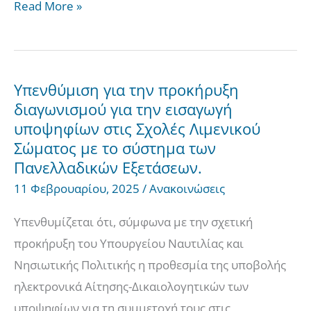
Read More »
Υπενθύμιση για την προκήρυξη
Υπενθύμιση
διαγωνισμού για την εισαγωγή
για
υποψηφίων στις Σχολές Λιμενικού
την
Σώματος με το σύστημα των
προκήρυξη
Πανελλαδικών Εξετάσεων.
διαγωνισμού
11 Φεβρουαρίου, 2025
/
Ανακοινώσεις
για
την
Υπενθυμίζεται ότι, σύμφωνα με την σχετική
εισαγωγή
προκήρυξη του Υπουργείου Ναυτιλίας και
υποψηφίων
Νησιωτικής Πολιτικής η προθεσμία της υποβολής
στις
ηλεκτρονικά Αίτησης-Δικαιολογητικών των
Σχολές
υποψηφίων για τη συμμετοχή τους στις