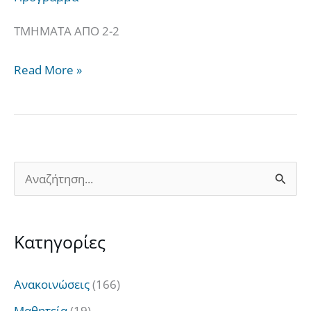
2/2/2025
ΤΜΗΜΑΤΑ ΑΠΟ 2-2
Read More »
Α
ν
α
Kατηγορίες
ζ
ή
Ανακοινώσεις
(166)
τ
Μαθητεία
(19)