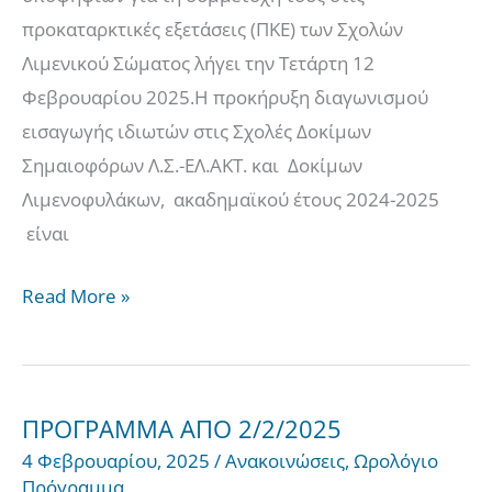
Λιμενικού
προκαταρκτικές εξετάσεις (ΠΚΕ) των Σχολών
Σώματος
Λιμενικού Σώματος λήγει την Τετάρτη 12
με
Φεβρουαρίου 2025.Η προκήρυξη διαγωνισμού
το
εισαγωγής ιδιωτών στις Σχολές Δοκίμων
σύστημα
Σημαιοφόρων Λ.Σ.-ΕΛ.ΑΚΤ. και Δοκίμων
των
Λιμενοφυλάκων, ακαδημαϊκού έτους 2024-2025
Πανελλαδικών
είναι
Εξετάσεων.
Read More »
ΠΡΟΓΡΑΜΜΑ ΑΠΟ 2/2/2025
ΠΡΟΓΡΑΜΜΑ
4 Φεβρουαρίου, 2025
/
Ανακοινώσεις
,
Ωρολόγιο
ΑΠΟ
Πρόγραμμα