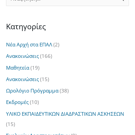
ν
α
Kατηγορίες
ζ
ή
Νέα Αρχή στα ΕΠΑΛ
(2)
τ
Ανακοινώσεις
(166)
η
Μαθητεία
(19)
σ
Ανακοινώσεις
(15)
η
Ωρολόγιο Πρόγραμμα
(38)
γ
Εκδρομές
(10)
ι
α
ΥΛΙΚΟ ΕΚΠΑΙΔΕΥΤΙΚΩΝ ΔΙΑΔΡΑΣΤΙΚΩΝ ΑΣΚΗΣΕΩΝ
:
(15)