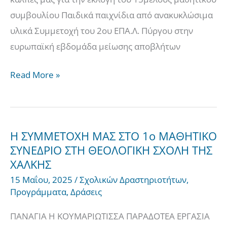
εβδομάδα
συμβουλίου Παιδικά παιχνίδια από ανακυκλώσιμα
μείωσης
υλικά Συμμετοχή του 2ου ΕΠΑ.Λ. Πύργου στην
αποβλήτων
ευρωπαϊκή εβδομάδα μείωσης αποβλήτων
Read More »
Η ΣΥΜΜΕΤΟΧΗ ΜΑΣ ΣΤΟ 1ο ΜΑΘΗΤΙΚΟ
Η
ΣΥΝΕΔΡΙΟ ΣΤΗ ΘΕΟΛΟΓΙΚΗ ΣΧΟΛΗ ΤΗΣ
ΣΥΜΜΕΤΟΧΗ
ΧΑΛΚΗΣ
ΜΑΣ
15 Μαΐου, 2025
/
Σχολικών Δραστηριοτήτων
,
ΣΤΟ
Προγράμματα
,
Δράσεις
1ο
ΜΑΘΗΤΙΚΟ
ΠΑΝΑΓΙΑ Η ΚΟΥΜΑΡΙΩΤΙΣΣΑ ΠΑΡΑΔΟΤΕΑ ΕΡΓΑΣΙΑ