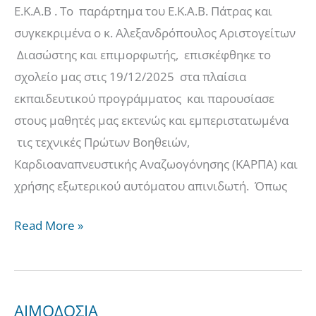
Πρώτων
Ε.Κ.Α.Β . Το παράρτημα του Ε.Κ.Α.Β. Πάτρας και
βοηθειών
συγκεκριμένα ο κ. Αλεξανδρόπουλος Αριστογείτων
από
Διασώστης και επιμορφωτής, επισκέφθηκε το
το
σχολείο μας στις 19/12/2025 στα πλαίσια
Ε.Κ.Α.Β.
εκπαιδευτικού προγράμματος και παρουσίασε
στους μαθητές μας εκτενώς και εμπεριστατωμένα
τις τεχνικές Πρώτων Βοηθειών,
Καρδιοαναπνευστικής Αναζωογόνησης (ΚΑΡΠΑ) και
χρήσης εξωτερικού αυτόματου απινιδωτή. Όπως
Read More »
ΑΙΜΟΔΟΣΙΑ
ΑΙΜΟΔΟΣΙΑ