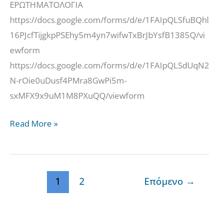
ΣΥΝΕΔΡΙΟ
ΕΡΩΤΗΜΑΤΟΛΟΓΙΑ
ΣΤΗ
https://docs.google.com/forms/d/e/1FAIpQLSfuBQhl
ΘΕΟΛΟΓΙΚΗ
16PJcfTijgkpPSEhy5m4yn7wifwTxBrJbYsfB1385Q/vi
ΣΧΟΛΗ
ewform
ΤΗΣ
https://docs.google.com/forms/d/e/1FAIpQLSdUqN2
ΧΑΛΚΗΣ
N-rOie0uDusf4PMra8GwPi5m-
sxMFX9x9uM1M8PXuQQ/viewform
Read More »
1
2
Επόμενο
→