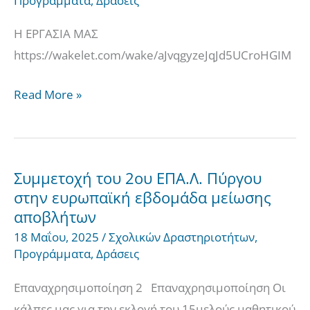
Προγράμματα
,
Δράσεις
ΔΡΑΣΗ
ΜΕ
Η ΕΡΓΑΣΙΑ ΜΑΣ
ΣΧΟΛΕΙΟ
https://wakelet.com/wake/aJvqgyzeJqJd5UCroHGIM
ΤΗΣ
Read More »
ΟΛΛΑΝΔΙΑΣ
ΣΤΟ
ΠΛΑΙΣΙΟ
ERASMUS+
Συμμετοχή του 2ου ΕΠΑ.Λ. Πύργου
Συμμετοχή
στην ευρωπαϊκή εβδομάδα μείωσης
του
αποβλήτων
2ου
18 Μαΐου, 2025
/
Σχολικών Δραστηριοτήτων
,
ΕΠΑ.Λ.
Προγράμματα
,
Δράσεις
Πύργου
στην
Επαναχρησιμοποίηση 2 Επαναχρησιμοποίηση Οι
ευρωπαϊκή
κάλπες μας για την εκλογή του 15μελούς μαθητικού