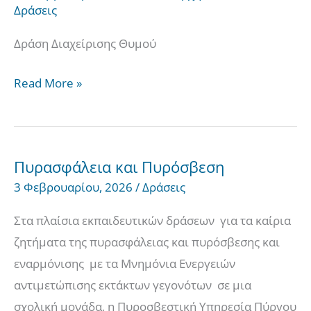
Δράσεις
&
Συνεπειών
Δράση Διαχείρισης Θυμού
Συμπεριφοράς
στο
Read More »
Σχολικό
Πλαίσιο
Πυρασφάλεια και Πυρόσβεση
Πυρασφάλεια
3 Φεβρουαρίου, 2026
/
Δράσεις
και
Πυρόσβεση
Στα πλαίσια εκπαιδευτικών δράσεων για τα καίρια
ζητήματα της πυρασφάλειας και πυρόσβεσης και
εναρμόνισης με τα Μνημόνια Ενεργειών
αντιμετώπισης εκτάκτων γεγονότων σε μια
σχολική μονάδα, η Πυροσβεστική Υπηρεσία Πύργου