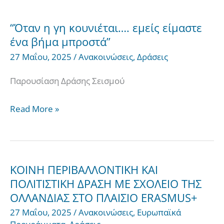
“Όταν η γη κουνιέται…. εμείς είμαστε
“Όταν
ένα βήμα μπροστά”
η
27 Μαΐου, 2025
/
Ανακοινώσεις
,
Δράσεις
γη
κουνιέται….
Παρουσίαση Δράσης Σεισμού
εμείς
είμαστε
Read More »
ένα
βήμα
μπροστά”
ΚΟΙΝΗ ΠΕΡΙΒΑΛΛΟΝΤΙΚΗ ΚΑΙ
ΚΟΙΝΗ
ΠΟΛΙΤΙΣΤΙΚΗ ΔΡΑΣΗ ΜΕ ΣΧΟΛΕΙΟ ΤΗΣ
ΠΕΡΙΒΑΛΛΟΝΤΙΚΗ
ΟΛΛΑΝΔΙΑΣ ΣΤΟ ΠΛΑΙΣΙΟ ERASMUS+
ΚΑΙ
27 Μαΐου, 2025
/
Ανακοινώσεις
,
Ευρωπαϊκά
ΠΟΛΙΤΙΣΤΙΚΗ