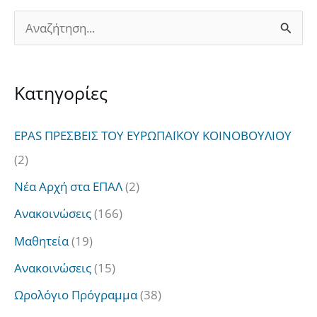
Α
ν
α
Kατηγορίες
ζ
ή
EPAS ΠΡΕΣΒΕΙΣ ΤΟΥ ΕΥΡΩΠΑΪΚΟΥ ΚΟΙΝΟΒΟΥΛΙΟΥ
τ
(2)
η
Νέα Αρχή στα ΕΠΑΛ
(2)
σ
Ανακοινώσεις
(166)
η
Μαθητεία
(19)
γ
Ανακοινώσεις
(15)
ι
Ωρολόγιο Πρόγραμμα
(38)
α