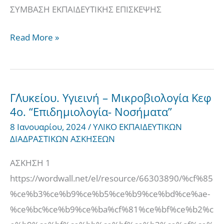
ΕΠΙΣΚΕΨΗΣ
ΣΥΜΒΑΣΗ ΕΚΠΑΙΔΕΥΤΙΚΗΣ ΕΠΙΣΚΕΨΗΣ
Read More »
Γ΄Λυκείου. Υγιεινή – Μικροβιολογία Κεφ
Γ΄Λυκείου.
4ο. “Επιδημιολογία- Νοσήματα”
Υγιεινή
8 Ιανουαρίου, 2024
/
ΥΛΙΚΟ ΕΚΠΑΙΔΕΥΤΙΚΩΝ
–
ΔΙΑΔΡΑΣΤΙΚΩΝ ΑΣΚΗΣΕΩΝ
Μικροβιολογία
Κεφ
ΑΣΚΗΣΗ 1
4ο.
https://wordwall.net/el/resource/66303890/%cf%85
“Επιδημιολογία-
%ce%b3%ce%b9%ce%b5%ce%b9%ce%bd%ce%ae-
Νοσήματα”
%ce%bc%ce%b9%ce%ba%cf%81%ce%bf%ce%b2%c