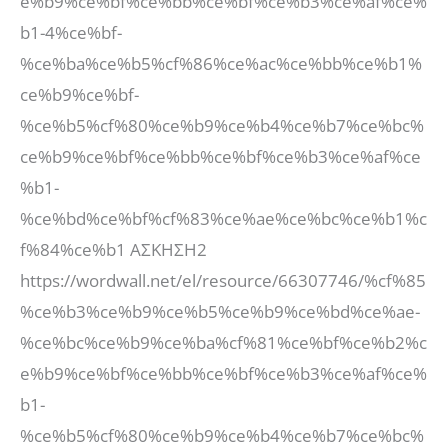
e%b9%ce%bf%ce%bb%ce%bf%ce%b3%ce%af%ce%
b1-4%ce%bf-
%ce%ba%ce%b5%cf%86%ce%ac%ce%bb%ce%b1%
ce%b9%ce%bf-
%ce%b5%cf%80%ce%b9%ce%b4%ce%b7%ce%bc%
ce%b9%ce%bf%ce%bb%ce%bf%ce%b3%ce%af%ce
%b1-
%ce%bd%ce%bf%cf%83%ce%ae%ce%bc%ce%b1%c
f%84%ce%b1 ΑΣΚΗΣΗ2
https://wordwall.net/el/resource/66307746/%cf%85
%ce%b3%ce%b9%ce%b5%ce%b9%ce%bd%ce%ae-
%ce%bc%ce%b9%ce%ba%cf%81%ce%bf%ce%b2%c
e%b9%ce%bf%ce%bb%ce%bf%ce%b3%ce%af%ce%
b1-
%ce%b5%cf%80%ce%b9%ce%b4%ce%b7%ce%bc%