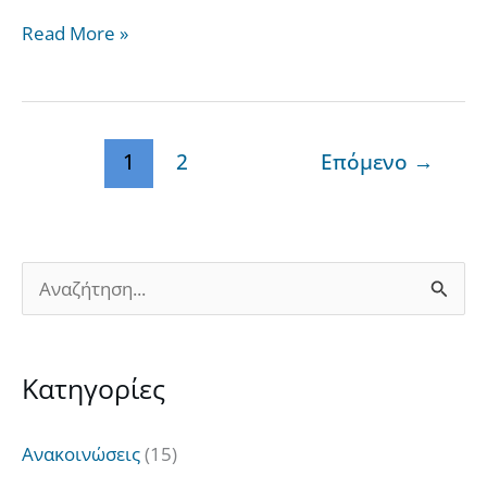
Read More »
1
2
Επόμενο
→
Α
ν
α
Kατηγορίες
ζ
ή
Ανακοινώσεις
(15)
τ