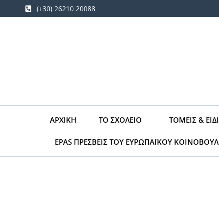
Μετάβαση
(+30) 26210 20088
στο
περιεχόμενο
ΑΡΧΙΚΉ
ΤΟ ΣΧΟΛΕΊΟ
ΤΟΜΕΊΣ & ΕΙΔ
EPAS ΠΡΕΣΒΕΙΣ ΤΟΥ ΕΥΡΩΠΑΪΚΟΥ ΚΟΙΝΟΒΟΥΛ