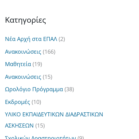
ν
α
Kατηγορίες
ζ
ή
Νέα Αρχή στα ΕΠΑΛ
(2)
τ
Ανακοινώσεις
(166)
η
Μαθητεία
(19)
σ
Ανακοινώσεις
(15)
η
Ωρολόγιο Πρόγραμμα
(38)
γ
Εκδρομές
(10)
ι
ΥΛΙΚΟ ΕΚΠΑΙΔΕΥΤΙΚΩΝ ΔΙΑΔΡΑΣΤΙΚΩΝ
α
ΑΣΚΗΣΕΩΝ
(15)
:
Σχολικών Δραστηριοτήτων
(9)