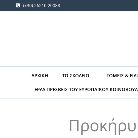
Μετάβαση
(+30) 26210 20088
στο
περιεχόμενο
ΑΡΧΙΚΉ
ΤΟ ΣΧΟΛΕΊΟ
ΤΟΜΕΊΣ & ΕΙΔ
EPAS ΠΡΕΣΒΕΙΣ ΤΟΥ ΕΥΡΩΠΑΪΚΟΥ ΚΟΙΝΟΒΟΥΛ
Προκήρυ