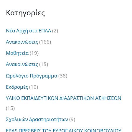
α
Kατηγορίες
ζ
ή
Νέα Αρχή στα ΕΠΑΛ
(2)
τ
Ανακοινώσεις
(166)
η
Μαθητεία
(19)
σ
Ανακοινώσεις
(15)
η
Ωρολόγιο Πρόγραμμα
(38)
γ
Εκδρομές
(10)
ι
α
ΥΛΙΚΟ ΕΚΠΑΙΔΕΥΤΙΚΩΝ ΔΙΑΔΡΑΣΤΙΚΩΝ ΑΣΚΗΣΕΩΝ
:
(15)
Σχολικών Δραστηριοτήτων
(9)
EPAS ΠΡΕΣΒΕΙΣ ΤΟΥ ΕΥΡΩΠΑΪΚΟΥ ΚΟΙΝΟΒΟΥΛΙΟΥ