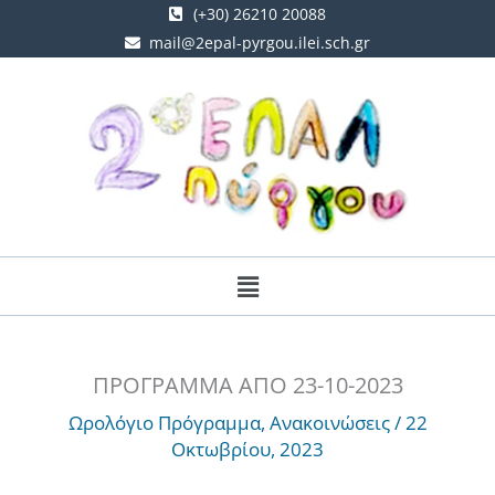
Μετάβαση
(+30) 26210 20088
mail@2epal-pyrgou.ilei.sch.gr
στο
περιεχόμενο
Menu
ΠΡΟΓΡΑΜΜΑ ΑΠΟ 23-10-2023
Ωρολόγιο Πρόγραμμα
,
Ανακοινώσεις
/
22
Οκτωβρίου, 2023