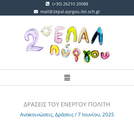
Μετάβαση
(+30) 26210 20088
mail@2epal-pyrgou.ilei.sch.gr
στο
περιεχόμενο
Menu
ΔΡΑΣΕΙΣ ΤΟΥ ΕΝΕΡΓΟΥ ΠΟΛΙΤΗ
Ανακοινώσεις
,
Δράσεις
/
7 Ιουνίου, 2025