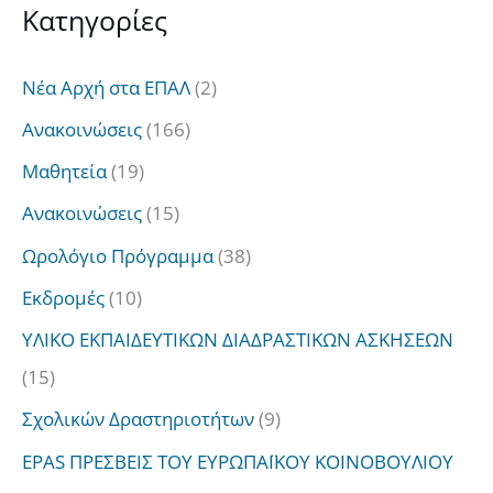
Kατηγορίες
ζ
ή
Νέα Αρχή στα ΕΠΑΛ
(2)
τ
Ανακοινώσεις
(166)
η
Μαθητεία
(19)
σ
Ανακοινώσεις
(15)
η
Ωρολόγιο Πρόγραμμα
(38)
γ
Εκδρομές
(10)
ι
α
ΥΛΙΚΟ ΕΚΠΑΙΔΕΥΤΙΚΩΝ ΔΙΑΔΡΑΣΤΙΚΩΝ ΑΣΚΗΣΕΩΝ
:
(15)
Σχολικών Δραστηριοτήτων
(9)
EPAS ΠΡΕΣΒΕΙΣ ΤΟΥ ΕΥΡΩΠΑΪΚΟΥ ΚΟΙΝΟΒΟΥΛΙΟΥ